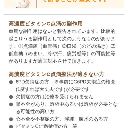
高濃度ビタミンC点滴の副作用
重篤な副作用はないと報告されています。比較的
起こりうる副作用として次のようなものがありま
す。①点滴痛（血管痛）②口渇（のどの渇き）③
低血糖（めまい、冷や汗、疲労感等）の可能性等
がありますが適宜対応させて頂きます。
高濃度ビタミンC点滴療法が適さない方
6PD欠損症の方 ※事前にG6PD欠損症の検査
(1度すれば大丈夫です)が必要です
欠損症の方は治療を受けられません
腎不全があり、透析中あるいは透析が必要とな
る可能性の高い方
心不全や不整脈の方、浮腫、腹水のある方
ビタミンCに過敏症の方 等